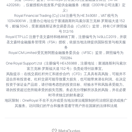
420268），仅被授权向批发客户提供金融服务（根据《2001年公司法案》定
义）
Royal Financial Trading (Cy) Ltd 注册号为 HE 349061，VAT 税号为
10349061W，注册办公地址位于塞浦路斯利马索尔富兰克林·罗斯福大道 152
号，邮编 3045，受塞浦路斯证券交易委员会（CySEC）监管，持有 CIF 牌照编
号 312/16
Royal ETP LLC 注册于圣文森特和格林纳丁斯，注册编号为 149LLC2019，并获
圣文森特金融服务管理局（FSA）授权，依据当地法律提供国际投资与相关服
务
Royal CM Limited 受瓦努阿图金融服务委员会（VFSC）监管，牌照编号为
700284
One Royal Support Ltd（注册编号 HE436988，注册地址：塞浦路斯利马索尔
富兰克林·罗斯福大道 152 号）负责处理付款事宜。
风险提示：在线交易杠杆外汇和差价合约（CFD）工具具有高风险，可能并不
适合所有投资者。杠杆交易可能导致重大损失，也可能带来潜在利润。在决定
投资于保证金产品前，请仔细考虑您的投资目标、经验水平和风险承受能力。
请勿投资超过您所能承受的损失范围。务必充分理解所涉及的风险，并在必要
时寻求独立的财务建议
地区限制：OneRoyal 不在不允许或受当地法律法规限制的司法辖区提供或推广
其服务。访问我们的平台和服务需遵守用户所在国家的法律和法规
MetaQuotes