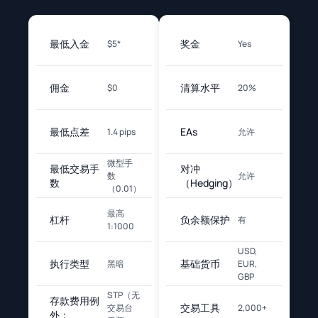
最低入金
奖金
$5*
Yes
佣金
清算水平
$0
20%
最低点差
EAs
1.4 pips
允许
微型手
最低交易手
对冲
数
允许
数
（Hedging）
（0.01）
最高
杠杆
负余额保护
有
1:1000
USD,
执行类型
基础货币
黑暗
EUR,
GBP
STP（无
存款费用例
交易工具
交易台
2,000+
外：